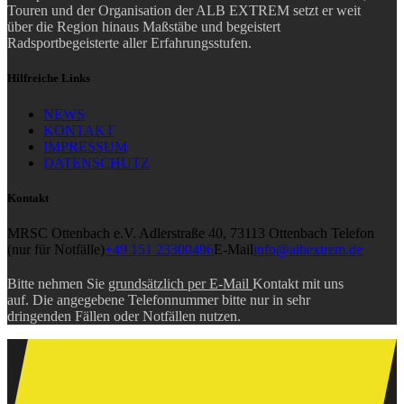
Touren und der Organisation der ALB EXTREM setzt er weit
über die Region hinaus Maßstäbe und begeistert
Radsportbegeisterte aller Erfahrungsstufen.
Hilfreiche Links
NEWS
KONTAKT
IMPRESSUM
DATENSCHUTZ
Kontakt
MRSC Ottenbach e.V.
Adlerstraße 40, 73113 Ottenbach
Telefon
(nur für Notfälle)
+49 151 23300496
E-Mail
info@albextrem.de
Bitte nehmen Sie
grundsätzlich per E-Mail
Kontakt mit uns
auf. Die angegebene Telefonnummer bitte nur in sehr
dringenden Fällen oder Notfällen nutzen.