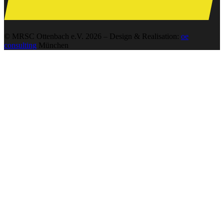
© MRSC Ottenbach e.V. 2026 – Design & Realisation:
oe
consulting
München