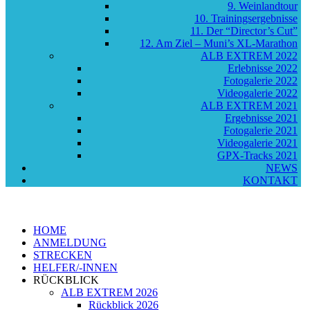
9. Weinlandtour
10. Trainingsergebnisse
11. Der “Director’s Cut”
12. Am Ziel – Muni’s XL-Marathon
ALB EXTREM 2022
Erlebnisse 2022
Fotogalerie 2022
Videogalerie 2022
ALB EXTREM 2021
Ergebnisse 2021
Fotogalerie 2021
Videogalerie 2021
GPX-Tracks 2021
NEWS
KONTAKT
HOME
ANMELDUNG
STRECKEN
HELFER/-INNEN
RÜCKBLICK
ALB EXTREM 2026
Rückblick 2026