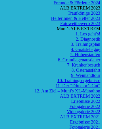
Freunde & Förderer 2024
ALB EXTREM 2023
Traufkönige 2023
Helferinnen & Helfer 2023
Fotowettbewerb 2023
Muni’s ALB EXTREM
1. Los geht’s!
2. Diagnostik
3. Trainingsplan
4. Guatslebagge
5. Hohenstaufen
6. Grundlagenausdauer
7. Krankenbesuch
8. Osterausfahrt
9. Weinlandtour
10. Trainingsergebnisse
11. Der “Director’s Cut”
12. Am Ziel – Muni’s XL-Marathon
ALB EXTREM 2022
Erlebnisse 2022
Fotogalerie 2022
Videogalerie 2022
ALB EXTREM 2021
Ergebnisse 2021
Fotogalerie 2021