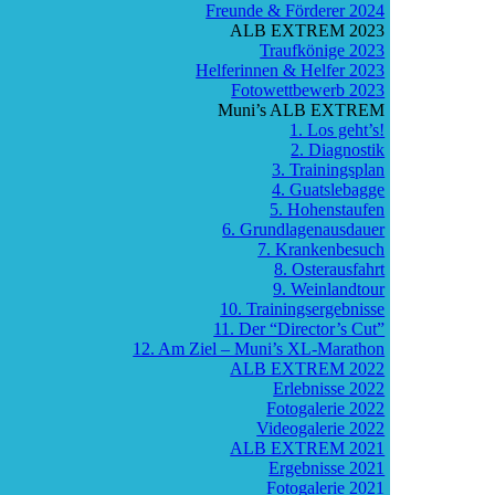
Freunde & Förderer 2024
ALB EXTREM 2023
Traufkönige 2023
Helferinnen & Helfer 2023
Fotowettbewerb 2023
Muni’s ALB EXTREM
1. Los geht’s!
2. Diagnostik
3. Trainingsplan
4. Guatslebagge
5. Hohenstaufen
6. Grundlagenausdauer
7. Krankenbesuch
8. Osterausfahrt
9. Weinlandtour
10. Trainingsergebnisse
11. Der “Director’s Cut”
12. Am Ziel – Muni’s XL-Marathon
ALB EXTREM 2022
Erlebnisse 2022
Fotogalerie 2022
Videogalerie 2022
ALB EXTREM 2021
Ergebnisse 2021
Fotogalerie 2021