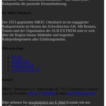
Radsportfan die passende Herausforderung.
Der MRSC Ottenbach
Der 1953 gegründete MRSC Ottenbach ist ein engagierter
Radsportverein im Herzen der Schwäbischen Alb. Mit Rennen,
Touren und der Organisation der ALB EXTREM setzt er weit
über die Region hinaus Maßstäbe und begeistert
Radsportbegeisterte aller Erfahrungsstufen.
Hilfreiche Links
NEWS
KONTAKT
IMPRESSUM
DATENSCHUTZ
Kontakt
MRSC Ottenbach e.V.
Adlerstraße 40, 73113 Ottenbach
Telefon
(nur für Notfälle)
+49 151 23300496
E-Mail
info@albextrem.de
Bitte nehmen Sie
grundsätzlich per E-Mail
Kontakt mit uns