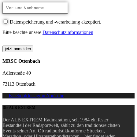
Datenspeicherung und -verarbeitung akzeptiert.
Bitte beachte unsere
Datenschutzinformationen
MRSC Ottenbach
Adlerstraße 40
73113 Ottenbach
Facebook
Instagram
YouTube
Die ALB EXTREM
Der ALB EXTREM Radmarathon, seit 1984 ein fester
Bestandteil der Radsportwelt, zählt zu den traditionsreichsten
Events seiner Art.
Ob radtouristikkonforme Strecken,
Marathon- oder Ultramarathondistanzen – hier findet jeder