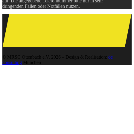
auf. Die angegebene Telefonnummer bitte nur in sehr
dringenden Fällen oder Notfällen nutzen.
© MRSC Ottenbach e.V. 2026 – Design & Realisation:
oe
consulting
München