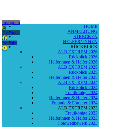
Instagram
HOME
ANMELDUNG
Facebook
STRECKEN
HELFER/-INNEN
Youtube
RÜCKBLICK
ALB EXTREM 2026
Rückblick 2026
Helferinnen & Helfer 2026
ALB EXTREM 2025
Rückblick 2025
Helferinnen & Helfer 2025
ALB EXTREM 2024
Rückblick 2024
Traufkönige 2024
Helferinnen & Helfer 2024
Freunde & Förderer 2024
ALB EXTREM 2023
Traufkönige 2023
Helferinnen & Helfer 2023
Fotowettbewerb 2023