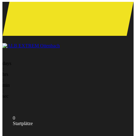
days
:
hrs
:
min
:
sec
0
Startplätze