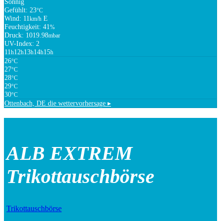
Sonnig
Gefühlt: 23
°C
Wind: 11
E
km/h
Feuchtigkeit: 41
%
Druck: 1019.98
mbar
UV-Index: 2
11
12
13
14
15
h
h
h
h
h
26
°C
27
°C
28
°C
29
°C
30
°C
Ottenbach, DE
die wettervorhersage ▸
ALB EXTREM
Trikottauschbörse
Trikottauschbörse