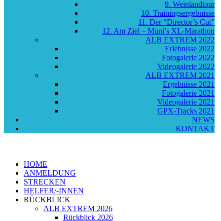
9. Weinlandtour
10. Trainingsergebnisse
11. Der “Director’s Cut”
12. Am Ziel – Muni’s XL-Marathon
ALB EXTREM 2022
Erlebnisse 2022
Fotogalerie 2022
Videogalerie 2022
ALB EXTREM 2021
Ergebnisse 2021
Fotogalerie 2021
Videogalerie 2021
GPX-Tracks 2021
NEWS
KONTAKT
HOME
ANMELDUNG
STRECKEN
HELFER/-INNEN
RÜCKBLICK
ALB EXTREM 2026
Rückblick 2026