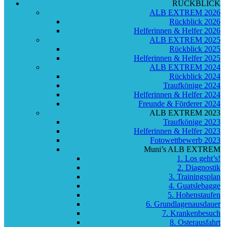
RÜCKBLICK
ALB EXTREM 2026
Rückblick 2026
Helferinnen & Helfer 2026
ALB EXTREM 2025
Rückblick 2025
Helferinnen & Helfer 2025
ALB EXTREM 2024
Rückblick 2024
Traufkönige 2024
Helferinnen & Helfer 2024
Freunde & Förderer 2024
ALB EXTREM 2023
Traufkönige 2023
Helferinnen & Helfer 2023
Fotowettbewerb 2023
Muni’s ALB EXTREM
1. Los geht’s!
2. Diagnostik
3. Trainingsplan
4. Guatslebagge
5. Hohenstaufen
6. Grundlagenausdauer
7. Krankenbesuch
8. Osterausfahrt