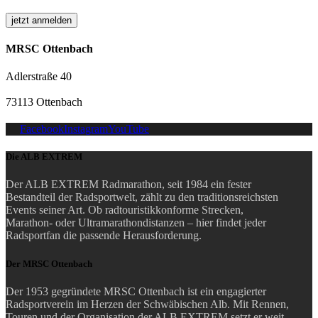
MRSC Ottenbach
Adlerstraße 40
73113 Ottenbach
Facebook
Instagram
YouTube
Die ALB EXTREM
Der ALB EXTREM Radmarathon, seit 1984 ein fester
Bestandteil der Radsportwelt, zählt zu den traditionsreichsten
Events seiner Art.
Ob radtouristikkonforme Strecken,
Marathon- oder Ultramarathondistanzen – hier findet jeder
Radsportfan die passende Herausforderung.
Der MRSC Ottenbach
Der 1953 gegründete MRSC Ottenbach ist ein engagierter
Radsportverein im Herzen der Schwäbischen Alb. Mit Rennen,
Touren und der Organisation der ALB EXTREM setzt er weit