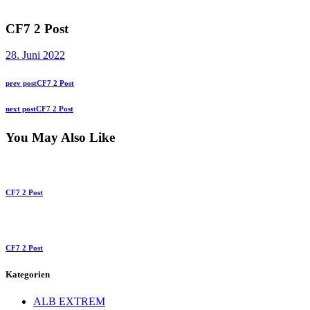
CF7 2 Post
28. Juni 2022
Beitragsnavigation
Previous
prev post
CF7 2 Post
post:
Next
next post
CF7 2 Post
post:
You May Also Like
CF7 2 Post
CF7 2 Post
Kategorien
ALB EXTREM