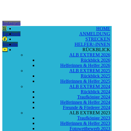
Instagram
HOME
Facebook
ANMELDUNG
STRECKEN
Youtube
HELFER/-INNEN
RÜCKBLICK
ALB EXTREM 2026
Rückblick 2026
Helferinnen & Helfer 2026
ALB EXTREM 2025
Rückblick 2025
Helferinnen & Helfer 2025
ALB EXTREM 2024
Rückblick 2024
Traufkönige 2024
Helferinnen & Helfer 2024
Freunde & Förderer 2024
ALB EXTREM 2023
Traufkönige 2023
Helferinnen & Helfer 2023
Fotowettbewerb 2023