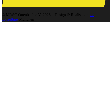
© MRSC Ottenbach e.V. 2026 – Design & Realisation:
oe
consulting
München