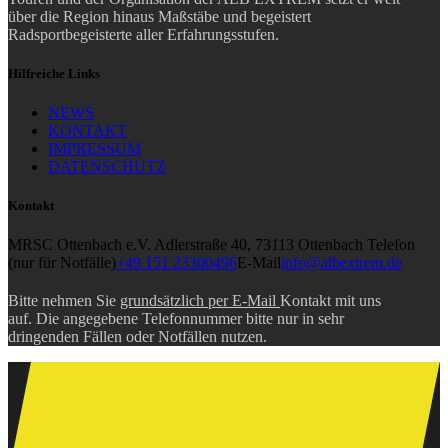
über die Region hinaus Maßstäbe und begeistert
Radsportbegeisterte aller Erfahrungsstufen.
Hilfreiche Links
NEWS
KONTAKT
IMPRESSUM
DATENSCHUTZ
Kontakt
MRSC Ottenbach e.V.
Adlerstraße 40, 73113 Ottenbach
Telefon
(nur für Notfälle)
+49 151 23300496
E-Mail
info@albextrem.de
Bitte nehmen Sie
grundsätzlich per E-Mail
Kontakt mit uns
auf. Die angegebene Telefonnummer bitte nur in sehr
dringenden Fällen oder Notfällen nutzen.