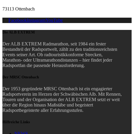
73113 Ottenbach
Facebook
Instagram
YouTube
Die ALB EXTREM
Der ALB EXTREM Radmarathon, seit 1984 ein fester
Bestandteil der Radsportwelt, zählt zu den traditionsreichsten
Events seiner Art.
Ob radtouristikkonforme Strecken,
Marathon- oder Ultramarathondistanzen – hier findet jeder
Radsportfan die passende Herausforderung.
Der MRSC Ottenbach
Der 1953 gegründete MRSC Ottenbach ist ein engagierter
Radsportverein im Herzen der Schwäbischen Alb. Mit Rennen,
Touren und der Organisation der ALB EXTREM setzt er weit
über die Region hinaus Maßstäbe und begeistert
Radsportbegeisterte aller Erfahrungsstufen.
Hilfreiche Links
NEWS