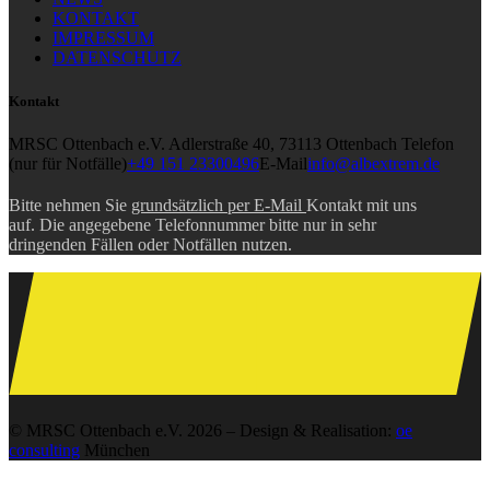
KONTAKT
IMPRESSUM
DATENSCHUTZ
Kontakt
MRSC Ottenbach e.V.
Adlerstraße 40, 73113 Ottenbach
Telefon
(nur für Notfälle)
+49 151 23300496
E-Mail
info@albextrem.de
Bitte nehmen Sie
grundsätzlich per E-Mail
Kontakt mit uns
auf. Die angegebene Telefonnummer bitte nur in sehr
dringenden Fällen oder Notfällen nutzen.
© MRSC Ottenbach e.V. 2026 – Design & Realisation:
oe
consulting
München