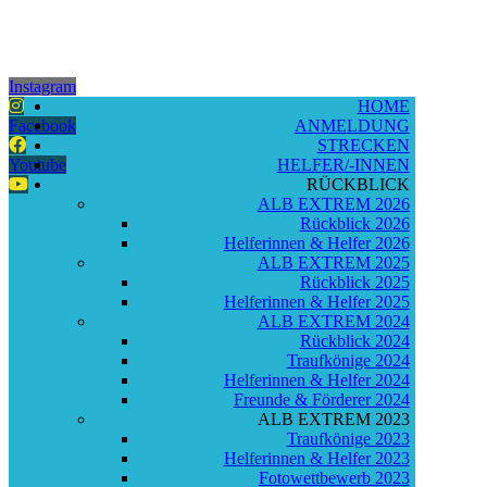
Instagram
HOME
Facebook
ANMELDUNG
STRECKEN
Youtube
HELFER/-INNEN
RÜCKBLICK
ALB EXTREM 2026
Rückblick 2026
Helferinnen & Helfer 2026
ALB EXTREM 2025
Rückblick 2025
Helferinnen & Helfer 2025
ALB EXTREM 2024
Rückblick 2024
Traufkönige 2024
Helferinnen & Helfer 2024
Freunde & Förderer 2024
ALB EXTREM 2023
Traufkönige 2023
Helferinnen & Helfer 2023
Fotowettbewerb 2023