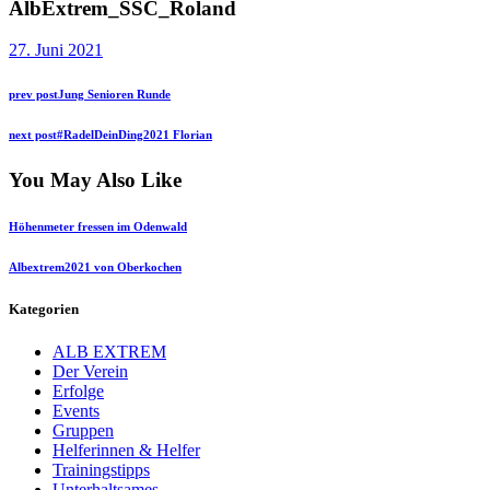
AlbExtrem_SSC_Roland
27. Juni 2021
Beitragsnavigation
Previous
prev post
Jung Senioren Runde
post:
Next
next post
#RadelDeinDing2021 Florian
post:
You May Also Like
Höhenmeter fressen im Odenwald
Albextrem2021 von Oberkochen
Kategorien
ALB EXTREM
Der Verein
Erfolge
Events
Gruppen
Helferinnen & Helfer
Trainingstipps
Unterhaltsames