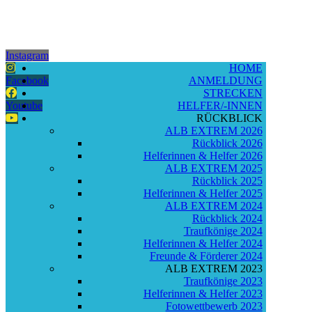
Instagram
HOME
Facebook
ANMELDUNG
STRECKEN
Youtube
HELFER/-INNEN
RÜCKBLICK
ALB EXTREM 2026
Rückblick 2026
Helferinnen & Helfer 2026
ALB EXTREM 2025
Rückblick 2025
Helferinnen & Helfer 2025
ALB EXTREM 2024
Rückblick 2024
Traufkönige 2024
Helferinnen & Helfer 2024
Freunde & Förderer 2024
ALB EXTREM 2023
Traufkönige 2023
Helferinnen & Helfer 2023
Fotowettbewerb 2023