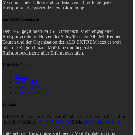
Marathon- oder Ultramarathondistanzen – hier findet jeder
Radsportfan die passende Herausforderung.
Der MRSC Ottenbach
Der 1953 gegründete MRSC Ottenbach ist ein engagierter
Radsportverein im Herzen der Schwäbischen Alb. Mit Rennen,
Touren und der Organisation der ALB EXTREM setzt er weit
über die Region hinaus Maßstäbe und begeistert
Radsportbegeisterte aller Erfahrungsstufen.
Hilfreiche Links
NEWS
KONTAKT
IMPRESSUM
DATENSCHUTZ
Kontakt
MRSC Ottenbach e.V.
Adlerstraße 40, 73113 Ottenbach
Telefon
(nur für Notfälle)
+49 151 23300496
E-Mail
info@albextrem.de
Bitte nehmen Sie
grundsätzlich per E-Mail
Kontakt mit uns