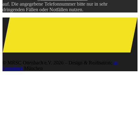
auf. Die angegebene Telefonnummer bitte nur in sehr
dringenden Fällen oder Notfällen nutzen.
© MRSC Ottenbach e.V. 2026 – Design & Realisation:
oe
consulting
München