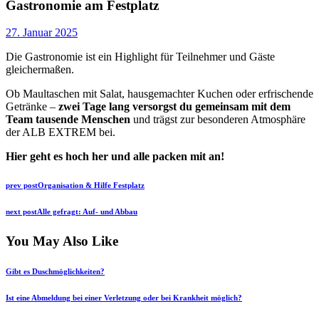
Gastronomie am Festplatz
27. Januar 2025
Die Gastronomie ist ein Highlight für Teilnehmer und Gäste
gleichermaßen.
Ob Maultaschen mit Salat, hausgemachter Kuchen oder erfrischende
Getränke –
zwei Tage lang versorgst du gemeinsam mit dem
Team tausende Menschen
und trägst zur besonderen Atmosphäre
der ALB EXTREM bei.
Hier geht es hoch her und alle packen mit an!
Beitragsnavigation
Previous
prev post
Organisation & Hilfe Festplatz
post:
Next
next post
Alle gefragt: Auf- und Abbau
post:
You May Also Like
Gibt es Duschmöglichkeiten?
Ist eine Abmeldung bei einer Verletzung oder bei Krankheit möglich?