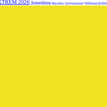
XTREM 2026
Anmeldung
Bike-Setup
Gruppenwertung
Helferinnen & Helf