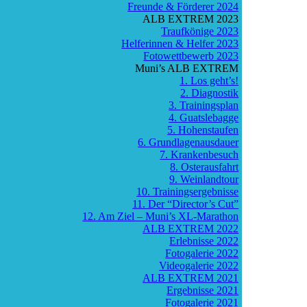
Freunde & Förderer 2024
ALB EXTREM 2023
Traufkönige 2023
Helferinnen & Helfer 2023
Fotowettbewerb 2023
Muni’s ALB EXTREM
1. Los geht’s!
2. Diagnostik
3. Trainingsplan
4. Guatslebagge
5. Hohenstaufen
6. Grundlagenausdauer
7. Krankenbesuch
8. Osterausfahrt
9. Weinlandtour
10. Trainingsergebnisse
11. Der “Director’s Cut”
12. Am Ziel – Muni’s XL-Marathon
ALB EXTREM 2022
Erlebnisse 2022
Fotogalerie 2022
Videogalerie 2022
ALB EXTREM 2021
Ergebnisse 2021
Fotogalerie 2021