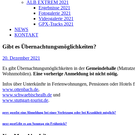
ALB EXTREM 2021
Ergebnisse 2021
Fotogalerie 2021
Videogalerie 2021
GPX-Tracks 2021
NEWS
KONTAKT
Gibt es Übernachtungsmöglichkeiten?
20. Dezember 2021
Es gibt Übernachtungsmöglichkeiten in der
Gemeindehalle
(Matratz
Wohnmobilen).
Eine vorherige Anmeldung ist nicht nötig.
Infos über Unterkünfte in Ferienwohnungen, Pensionen oder Hotels f
www.ottenbach.de
,
www.schwaebischealb.de
und
www.stuttgart-tourist.de
.
Beitragsnavigation
Previous
prev post
Ist eine Abmeldung bei einer Verletzung oder bei Krankheit möglich?
post:
Next
next post
Gibt es am Sonntag ein Frühstück?
post: