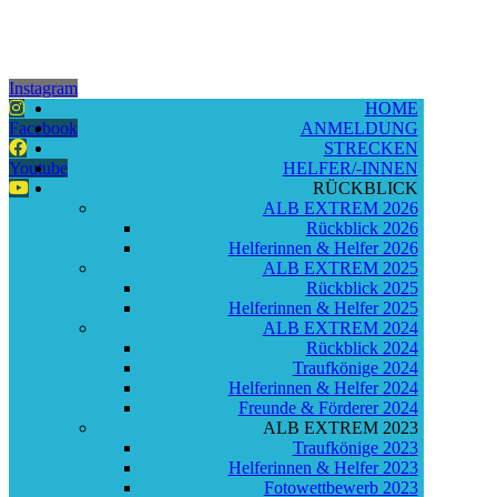
Instagram
HOME
Facebook
ANMELDUNG
STRECKEN
Youtube
HELFER/-INNEN
RÜCKBLICK
ALB EXTREM 2026
Rückblick 2026
Helferinnen & Helfer 2026
ALB EXTREM 2025
Rückblick 2025
Helferinnen & Helfer 2025
ALB EXTREM 2024
Rückblick 2024
Traufkönige 2024
Helferinnen & Helfer 2024
Freunde & Förderer 2024
ALB EXTREM 2023
Traufkönige 2023
Helferinnen & Helfer 2023
Fotowettbewerb 2023