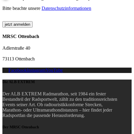
Bitte beachte unsere
Datenschutzinformationen
MRSC Ottenbach
Adlerstraße 40
73113 Ottenbach
Facebook
Instagram
YouTube
Die ALB EXTREM
Der ALB EXTREM Radmarathon, seit 1984 ein fester
Bestandteil der Radsportwelt, zählt zu den traditionsreichsten
Events seiner Art.
Ob radtouristikkonforme Strecken,
Marathon- oder Ultramarathondistanzen – hier findet jeder
Radsportfan die passende Herausforderung.
Der MRSC Ottenbach