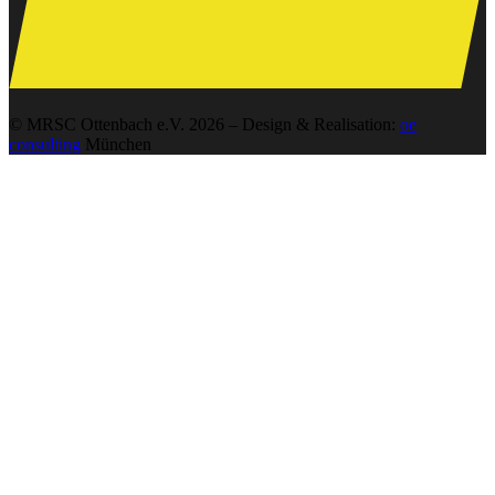
© MRSC Ottenbach e.V. 2026 – Design & Realisation:
oe
consulting
München