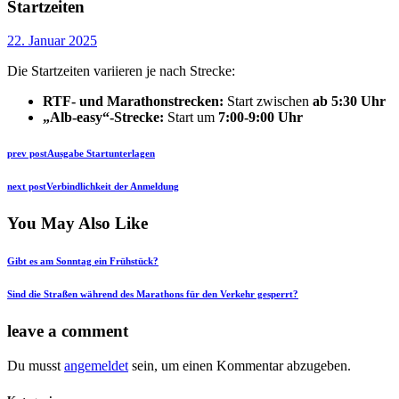
Startzeiten
22. Januar 2025
Die Startzeiten variieren je nach Strecke:
RTF- und Marathonstrecken:
Start zwischen
ab 5:30 Uhr
„Alb-easy“-Strecke:
Start um
7:00-9:00 Uhr
Beitragsnavigation
Previous
prev post
Ausgabe Startunterlagen
post:
Next
next post
Verbindlichkeit der Anmeldung
post:
You May Also Like
Gibt es am Sonntag ein Frühstück?
Sind die Straßen während des Marathons für den Verkehr gesperrt?
leave a comment
Du musst
angemeldet
sein, um einen Kommentar abzugeben.