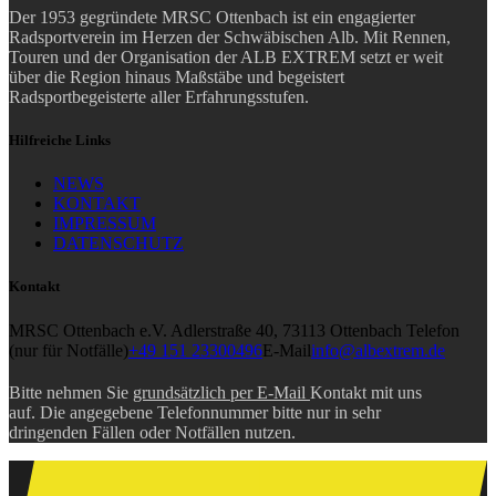
Der 1953 gegründete MRSC Ottenbach ist ein engagierter
Radsportverein im Herzen der Schwäbischen Alb. Mit Rennen,
Touren und der Organisation der ALB EXTREM setzt er weit
über die Region hinaus Maßstäbe und begeistert
Radsportbegeisterte aller Erfahrungsstufen.
Hilfreiche Links
NEWS
KONTAKT
IMPRESSUM
DATENSCHUTZ
Kontakt
MRSC Ottenbach e.V.
Adlerstraße 40, 73113 Ottenbach
Telefon
(nur für Notfälle)
+49 151 23300496
E-Mail
info@albextrem.de
Bitte nehmen Sie
grundsätzlich per E-Mail
Kontakt mit uns
auf. Die angegebene Telefonnummer bitte nur in sehr
dringenden Fällen oder Notfällen nutzen.