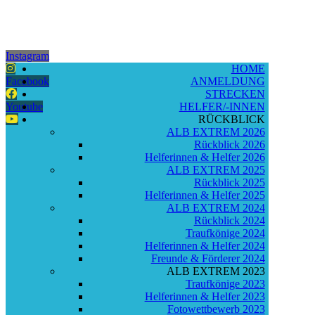
Instagram
HOME
Facebook
ANMELDUNG
STRECKEN
Youtube
HELFER/-INNEN
RÜCKBLICK
ALB EXTREM 2026
Rückblick 2026
Helferinnen & Helfer 2026
ALB EXTREM 2025
Rückblick 2025
Helferinnen & Helfer 2025
ALB EXTREM 2024
Rückblick 2024
Traufkönige 2024
Helferinnen & Helfer 2024
Freunde & Förderer 2024
ALB EXTREM 2023
Traufkönige 2023
Helferinnen & Helfer 2023
Fotowettbewerb 2023