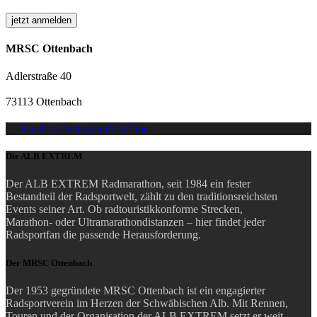
MRSC Ottenbach
Adlerstraße 40
73113 Ottenbach
Facebook
Instagram
YouTube
Die ALB EXTREM
Der ALB EXTREM Radmarathon, seit 1984 ein fester
Bestandteil der Radsportwelt, zählt zu den traditionsreichsten
Events seiner Art.
Ob radtouristikkonforme Strecken,
Marathon- oder Ultramarathondistanzen – hier findet jeder
Radsportfan die passende Herausforderung.
Der MRSC Ottenbach
Der 1953 gegründete MRSC Ottenbach ist ein engagierter
Radsportverein im Herzen der Schwäbischen Alb. Mit Rennen,
Touren und der Organisation der ALB EXTREM setzt er weit