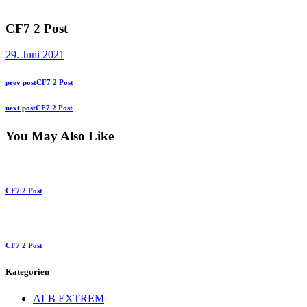
CF7 2 Post
29. Juni 2021
Beitragsnavigation
Previous
prev post
CF7 2 Post
post:
Next
next post
CF7 2 Post
post:
You May Also Like
CF7 2 Post
CF7 2 Post
Kategorien
ALB EXTREM