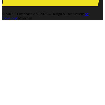
© MRSC Ottenbach e.V. 2026 – Design & Realisation:
oe
consulting
München