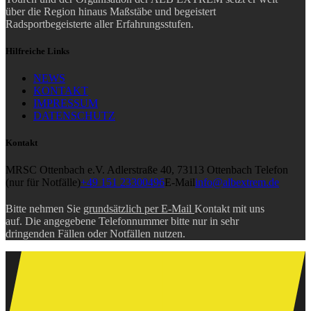
über die Region hinaus Maßstäbe und begeistert
Radsportbegeisterte aller Erfahrungsstufen.
Hilfreiche Links
NEWS
KONTAKT
IMPRESSUM
DATENSCHUTZ
Kontakt
MRSC Ottenbach e.V.
Adlerstraße 40, 73113 Ottenbach
Telefon
(nur für Notfälle)
+49 151 23300496
E-Mail
info@albextrem.de
Bitte nehmen Sie
grundsätzlich per E-Mail
Kontakt mit uns
auf. Die angegebene Telefonnummer bitte nur in sehr
dringenden Fällen oder Notfällen nutzen.