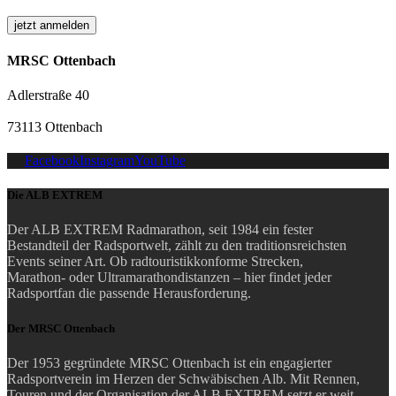
MRSC Ottenbach
Adlerstraße 40
73113 Ottenbach
Facebook
Instagram
YouTube
Die ALB EXTREM
Der ALB EXTREM Radmarathon, seit 1984 ein fester
Bestandteil der Radsportwelt, zählt zu den traditionsreichsten
Events seiner Art.
Ob radtouristikkonforme Strecken,
Marathon- oder Ultramarathondistanzen – hier findet jeder
Radsportfan die passende Herausforderung.
Der MRSC Ottenbach
Der 1953 gegründete MRSC Ottenbach ist ein engagierter
Radsportverein im Herzen der Schwäbischen Alb. Mit Rennen,
Touren und der Organisation der ALB EXTREM setzt er weit