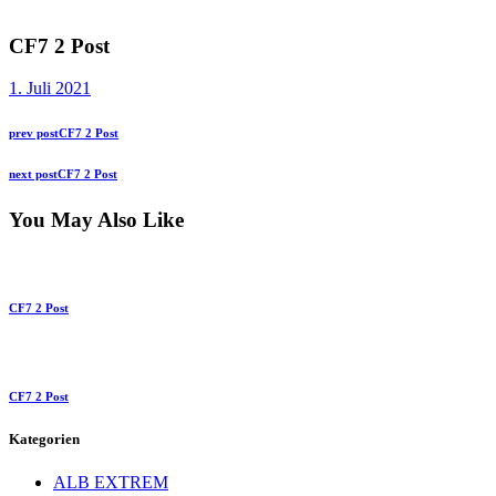
CF7 2 Post
1. Juli 2021
Beitragsnavigation
Previous
prev post
CF7 2 Post
post:
Next
next post
CF7 2 Post
post:
You May Also Like
CF7 2 Post
CF7 2 Post
Kategorien
ALB EXTREM