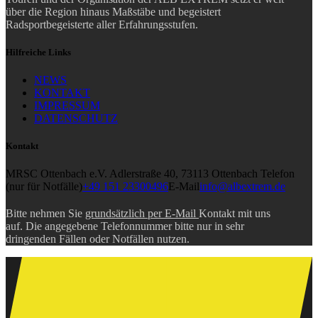
über die Region hinaus Maßstäbe und begeistert
Radsportbegeisterte aller Erfahrungsstufen.
Hilfreiche Links
NEWS
KONTAKT
IMPRESSUM
DATENSCHUTZ
Kontakt
MRSC Ottenbach e.V.
Adlerstraße 40, 73113 Ottenbach
Telefon
(nur für Notfälle)
+49 151 23300496
E-Mail
info@albextrem.de
Bitte nehmen Sie
grundsätzlich per E-Mail
Kontakt mit uns
auf. Die angegebene Telefonnummer bitte nur in sehr
dringenden Fällen oder Notfällen nutzen.