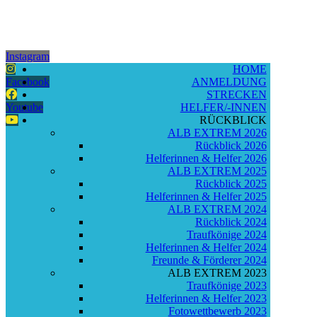
Instagram
HOME
Facebook
ANMELDUNG
STRECKEN
Youtube
HELFER/-INNEN
RÜCKBLICK
ALB EXTREM 2026
Rückblick 2026
Helferinnen & Helfer 2026
ALB EXTREM 2025
Rückblick 2025
Helferinnen & Helfer 2025
ALB EXTREM 2024
Rückblick 2024
Traufkönige 2024
Helferinnen & Helfer 2024
Freunde & Förderer 2024
ALB EXTREM 2023
Traufkönige 2023
Helferinnen & Helfer 2023
Fotowettbewerb 2023