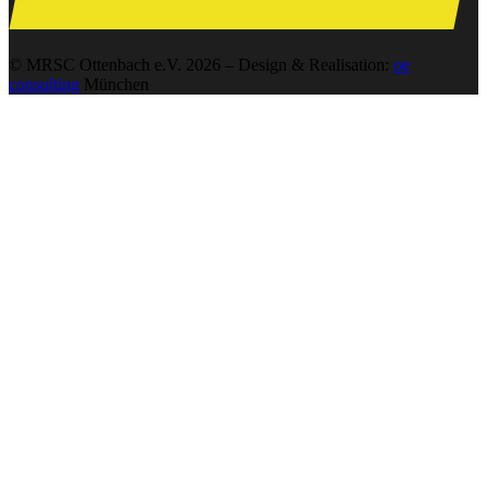
© MRSC Ottenbach e.V. 2026 – Design & Realisation:
oe
consulting
München