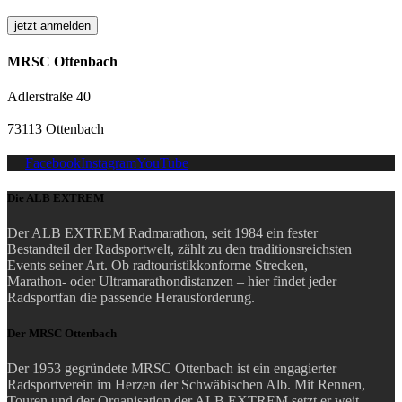
MRSC Ottenbach
Adlerstraße 40
73113 Ottenbach
Facebook
Instagram
YouTube
Die ALB EXTREM
Der ALB EXTREM Radmarathon, seit 1984 ein fester
Bestandteil der Radsportwelt, zählt zu den traditionsreichsten
Events seiner Art.
Ob radtouristikkonforme Strecken,
Marathon- oder Ultramarathondistanzen – hier findet jeder
Radsportfan die passende Herausforderung.
Der MRSC Ottenbach
Der 1953 gegründete MRSC Ottenbach ist ein engagierter
Radsportverein im Herzen der Schwäbischen Alb. Mit Rennen,
Touren und der Organisation der ALB EXTREM setzt er weit