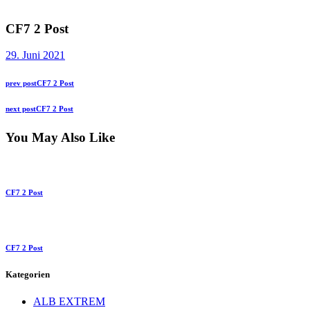
CF7 2 Post
29. Juni 2021
Beitragsnavigation
Previous
prev post
CF7 2 Post
post:
Next
next post
CF7 2 Post
post:
You May Also Like
CF7 2 Post
CF7 2 Post
Kategorien
ALB EXTREM