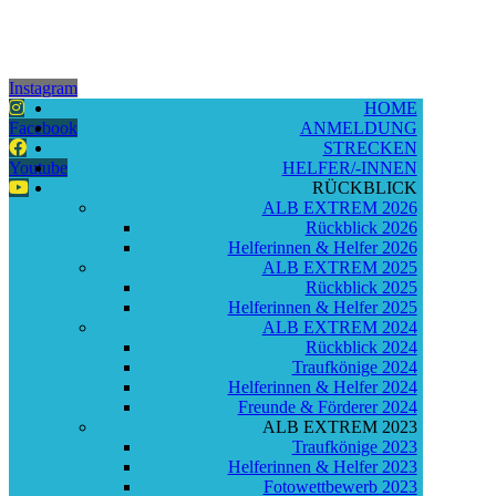
Instagram
HOME
Facebook
ANMELDUNG
STRECKEN
Youtube
HELFER/-INNEN
RÜCKBLICK
ALB EXTREM 2026
Rückblick 2026
Helferinnen & Helfer 2026
ALB EXTREM 2025
Rückblick 2025
Helferinnen & Helfer 2025
ALB EXTREM 2024
Rückblick 2024
Traufkönige 2024
Helferinnen & Helfer 2024
Freunde & Förderer 2024
ALB EXTREM 2023
Traufkönige 2023
Helferinnen & Helfer 2023
Fotowettbewerb 2023