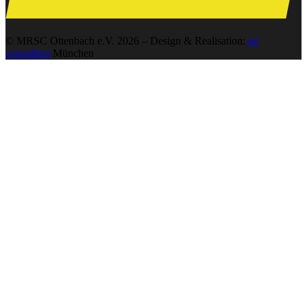
© MRSC Ottenbach e.V. 2026 – Design & Realisation:
oe
consulting
München