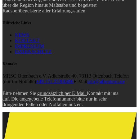
über die Region hinaus Maßstäbe und begeistert
Radsportbegeisterte aller Erfahrungsstufen.
Hilfreiche Links
NEWS
KONTAKT
IMPRESSUM
DATENSCHUTZ
Kontakt
MRSC Ottenbach e.V.
Adlerstraße 40, 73113 Ottenbach
Telefon
(nur für Notfälle)
+49 151 23300496
E-Mail
info@albextrem.de
Bitte nehmen Sie
grundsätzlich per E-Mail
Kontakt mit uns
auf. Die angegebene Telefonnummer bitte nur in sehr
dringenden Fällen oder Notfällen nutzen.