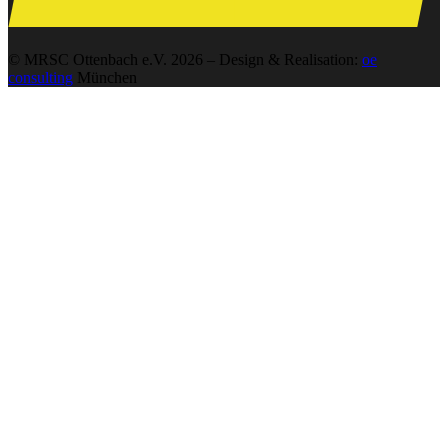
© MRSC Ottenbach e.V. 2026 – Design & Realisation:
oe
consulting
München