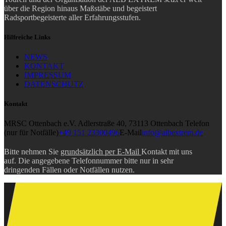
über die Region hinaus Maßstäbe und begeistert
Radsportbegeisterte aller Erfahrungsstufen.
Hilfreiche Links
NEWS
KONTAKT
IMPRESSUM
DATENSCHUTZ
Kontakt
MRSC Ottenbach e.V.
Adlerstraße 40, 73113 Ottenbach
Telefon
(nur für Notfälle)
+49 151 23300496
E-Mail
info@albextrem.de
Bitte nehmen Sie
grundsätzlich per E-Mail
Kontakt mit uns
auf. Die angegebene Telefonnummer bitte nur in sehr
dringenden Fällen oder Notfällen nutzen.