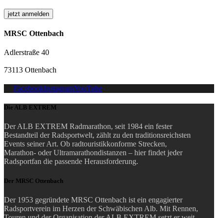
MRSC Ottenbach
Adlerstraße 40
73113 Ottenbach
Facebook
Instagram
YouTube
Die ALB EXTREM
Der ALB EXTREM Radmarathon, seit 1984 ein fester
Bestandteil der Radsportwelt, zählt zu den traditionsreichsten
Events seiner Art.
Ob radtouristikkonforme Strecken,
Marathon- oder Ultramarathondistanzen – hier findet jeder
Radsportfan die passende Herausforderung.
Der MRSC Ottenbach
Der 1953 gegründete MRSC Ottenbach ist ein engagierter
Radsportverein im Herzen der Schwäbischen Alb. Mit Rennen,
Touren und der Organisation der ALB EXTREM setzt er weit