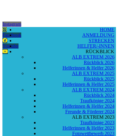
Instagram
HOME
Facebook
ANMELDUNG
STRECKEN
Youtube
HELFER/-INNEN
RÜCKBLICK
ALB EXTREM 2026
Rückblick 2026
Helferinnen & Helfer 2026
ALB EXTREM 2025
Rückblick 2025
Helferinnen & Helfer 2025
ALB EXTREM 2024
Rückblick 2024
Traufkönige 2024
Helferinnen & Helfer 2024
Freunde & Förderer 2024
ALB EXTREM 2023
Traufkönige 2023
Helferinnen & Helfer 2023
Fotowettbewerb 2023