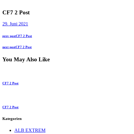
CF7 2 Post
29. Juni 2021
Beitragsnavigation
Previous
prev post
CF7 2 Post
post:
Next
next post
CF7 2 Post
post:
You May Also Like
CF7 2 Post
CF7 2 Post
Kategorien
ALB EXTREM