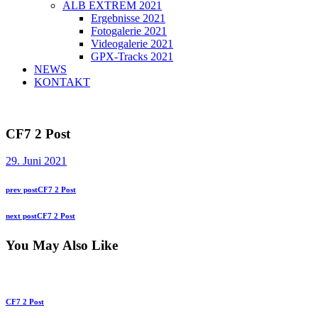
ALB EXTREM 2021
Ergebnisse 2021
Fotogalerie 2021
Videogalerie 2021
GPX-Tracks 2021
NEWS
KONTAKT
CF7 2 Post
29. Juni 2021
Beitragsnavigation
Previous
prev post
CF7 2 Post
post:
Next
next post
CF7 2 Post
post:
You May Also Like
CF7 2 Post