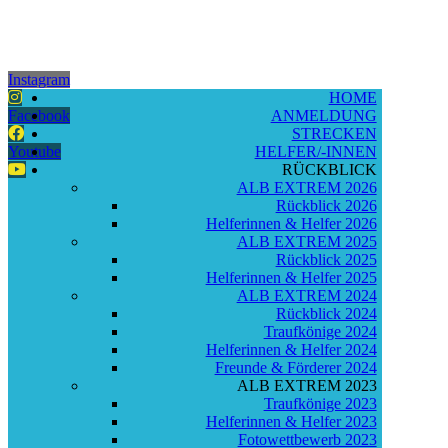
Instagram
HOME
Facebook
ANMELDUNG
STRECKEN
Youtube
HELFER/-INNEN
RÜCKBLICK
ALB EXTREM 2026
Rückblick 2026
Helferinnen & Helfer 2026
ALB EXTREM 2025
Rückblick 2025
Helferinnen & Helfer 2025
ALB EXTREM 2024
Rückblick 2024
Traufkönige 2024
Helferinnen & Helfer 2024
Freunde & Förderer 2024
ALB EXTREM 2023
Traufkönige 2023
Helferinnen & Helfer 2023
Fotowettbewerb 2023