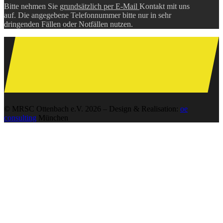
Bitte nehmen Sie
grundsätzlich per E-Mail
Kontakt mit uns
auf. Die angegebene Telefonnummer bitte nur in sehr
dringenden Fällen oder Notfällen nutzen.
© MRSC Ottenbach e.V. 2026 – Design & Realisation:
oe
consulting
München