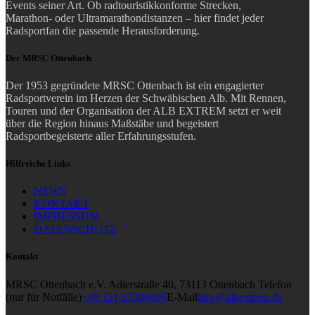
Events seiner Art.
Ob radtouristikkonforme Strecken,
Marathon- oder Ultramarathondistanzen – hier findet jeder
Radsportfan die passende Herausforderung.
Der MRSC Ottenbach
Der 1953 gegründete MRSC Ottenbach ist ein engagierter
Radsportverein im Herzen der Schwäbischen Alb. Mit Rennen,
Touren und der Organisation der ALB EXTREM setzt er weit
über die Region hinaus Maßstäbe und begeistert
Radsportbegeisterte aller Erfahrungsstufen.
Hilfreiche Links
NEWS
KONTAKT
IMPRESSUM
DATENSCHUTZ
Kontakt
MRSC Ottenbach e.V.
Adlerstraße 40, 73113 Ottenbach
Telefon
(nur für Notfälle)
+49 151 23300496
E-Mail
info@albextrem.de