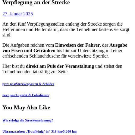
Verpflegung an der Strecke
27. Januar 2025
An den fünf Verpflegungsstellen entlang der Strecke sorgen die
Helferinnen und Helfer dafür, dass die Teilnehmer bestens versorgt
sind.
Die Aufgaben reichen vom
Einweisen der Fahrer
, der
Ausgabe
von Essen und Getränken
bis hin zur Unterstützung mit einer
erfrischenden Schlauchdusche für verschwitzte Sportler.
Hier bist du
direkt am Puls der Veranstaltung
und stehst den
Teilnehmenden tatkräftig zur Seite.
Beitragsnavigation
Previous
prev post
Streckenposten & Schilder
post:
Next
next post
Logistik & Fahrdienste
post:
You May Also Like
Wie erfolgt die Streckenerfassung?
Ultramarathon „Traufkönig/-in“ 319 km/5.600 hm