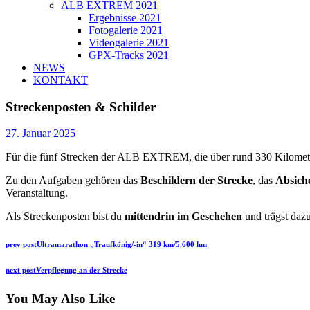
ALB EXTREM 2021
Ergebnisse 2021
Fotogalerie 2021
Videogalerie 2021
GPX-Tracks 2021
NEWS
KONTAKT
Streckenposten & Schilder
27. Januar 2025
Für die fünf Strecken der ALB EXTREM, die über rund 330 Kilomete
Zu den Aufgaben gehören das
Beschildern der Strecke
, das
Absiche
Veranstaltung.
Als Streckenposten bist du
mittendrin im Geschehen
und trägst dazu
Beitragsnavigation
Previous
prev post
Ultramarathon „Traufkönig/-in“ 319 km/5.600 hm
post:
Next
next post
Verpflegung an der Strecke
post:
You May Also Like