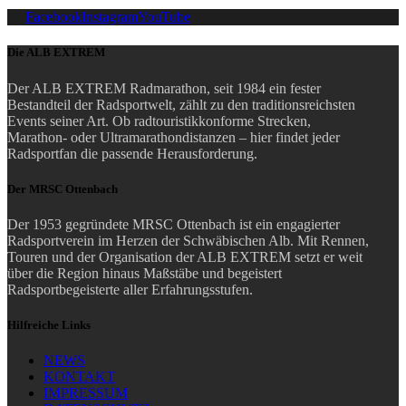
Facebook
Instagram
YouTube
Die ALB EXTREM
Der ALB EXTREM Radmarathon, seit 1984 ein fester
Bestandteil der Radsportwelt, zählt zu den traditionsreichsten
Events seiner Art.
Ob radtouristikkonforme Strecken,
Marathon- oder Ultramarathondistanzen – hier findet jeder
Radsportfan die passende Herausforderung.
Der MRSC Ottenbach
Der 1953 gegründete MRSC Ottenbach ist ein engagierter
Radsportverein im Herzen der Schwäbischen Alb. Mit Rennen,
Touren und der Organisation der ALB EXTREM setzt er weit
über die Region hinaus Maßstäbe und begeistert
Radsportbegeisterte aller Erfahrungsstufen.
Hilfreiche Links
NEWS
KONTAKT
IMPRESSUM