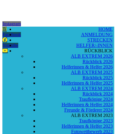
Instagram
HOME
Facebook
ANMELDUNG
STRECKEN
Youtube
HELFER/-INNEN
RÜCKBLICK
ALB EXTREM 2026
Rückblick 2026
Helferinnen & Helfer 2026
ALB EXTREM 2025
Rückblick 2025
Helferinnen & Helfer 2025
ALB EXTREM 2024
Rückblick 2024
Traufkönige 2024
Helferinnen & Helfer 2024
Freunde & Förderer 2024
ALB EXTREM 2023
Traufkönige 2023
Helferinnen & Helfer 2023
Fotowettbewerb 2023