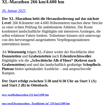
XL-Marathon 266 km/4.600 hm
26. Januar 2025
Der XL-Marathon hebt die Herausforderung auf das nächste
Level
: 266 Kilometer mit 4.600 Höhenmetern machen diese Strecke
zu einer echten Prüfung für ambitionierte Athleten. Die Route
kombiniert landschaftliche Highlights mit intensiven Anstiegen, die
selbst erfahrene Fahrer fordern. Teilnehmer können sich unterwegs
von den hervorragend ausgestatteten Verpflegungsstationen
unterstützen lassen.
Ab
Wiesensteig
folgen XL-Fahrer weiter der Hochfläche über
Donnstetten
und
Grabenstetten
nach
Erkenbrechtsweiler
.
Highlights wie die
„Schwäbische Alb d’Huez“ (Kehren nach
Grabenstetten)
und und das landschaftlich großartige
Schopfloch-
Plateau
bieten spektakuläre Ausblicke – und anspruchsvolle
Rampen.
Der Start erfolgt zwischen 5:30 und 6:30 Uhr an Start 1 (A)
und Start 2 (B) in Ottenbach.
Beitragsnavigation
Previous
prev post
Radmarathon 212 km/3.600 hm
post:
Next
next post
Ultramarathon „Traufkönig/-in“ 319 km/5.600 hm