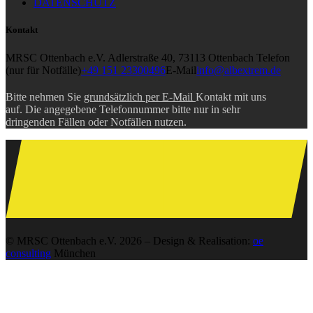
DATENSCHUTZ
Kontakt
MRSC Ottenbach e.V.
Adlerstraße 40, 73113 Ottenbach
Telefon
(nur für Notfälle)
+49 151 23300496
E-Mail
info@albextrem.de
Bitte nehmen Sie
grundsätzlich per E-Mail
Kontakt mit uns
auf. Die angegebene Telefonnummer bitte nur in sehr
dringenden Fällen oder Notfällen nutzen.
© MRSC Ottenbach e.V. 2026 – Design & Realisation:
oe
consulting
München