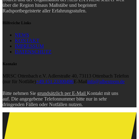
über die Region hinaus Maßstäbe und begeistert
Radsportbegeisterte aller Erfahrungsstufen.
Hilfreiche Links
NEWS
KONTAKT
IMPRESSUM
DATENSCHUTZ
Kontakt
MRSC Ottenbach e.V.
Adlerstraße 40, 73113 Ottenbach
Telefon
(nur für Notfälle)
+49 151 23300496
E-Mail
info@albextrem.de
Bitte nehmen Sie
grundsätzlich per E-Mail
Kontakt mit uns
auf. Die angegebene Telefonnummer bitte nur in sehr
dringenden Fällen oder Notfällen nutzen.