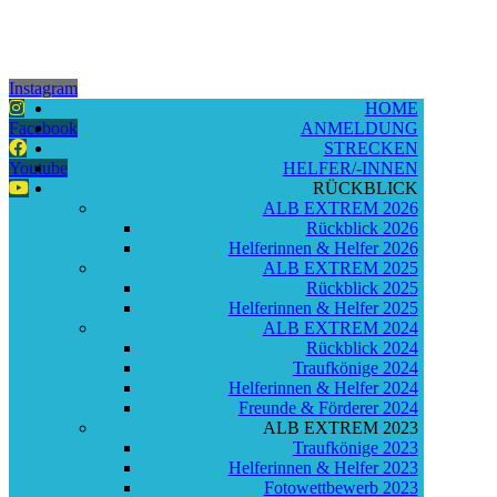
Instagram
HOME
Facebook
ANMELDUNG
STRECKEN
Youtube
HELFER/-INNEN
RÜCKBLICK
ALB EXTREM 2026
Rückblick 2026
Helferinnen & Helfer 2026
ALB EXTREM 2025
Rückblick 2025
Helferinnen & Helfer 2025
ALB EXTREM 2024
Rückblick 2024
Traufkönige 2024
Helferinnen & Helfer 2024
Freunde & Förderer 2024
ALB EXTREM 2023
Traufkönige 2023
Helferinnen & Helfer 2023
Fotowettbewerb 2023