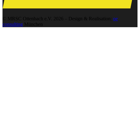
© MRSC Ottenbach e.V. 2026 – Design & Realisation:
oe
consulting
München