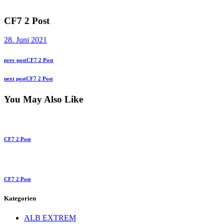
CF7 2 Post
28. Juni 2021
Beitragsnavigation
Previous
prev post
CF7 2 Post
post:
Next
next post
CF7 2 Post
post:
You May Also Like
CF7 2 Post
CF7 2 Post
Kategorien
ALB EXTREM