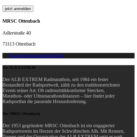
MRSC Ottenbach
Adlerstraße 40
73113 Ottenbach
Facebook
Instagram
YouTube
Die ALB EXTREM
Der ALB EXTREM Radmarathon, seit 1984 ein fester
Bestandteil der Radsportwelt, zählt zu den traditionsreichsten
Events seiner Art.
Ob radtouristikkonforme Strecken,
Marathon- oder Ultramarathondistanzen – hier findet jeder
Radsportfan die passende Herausforderung.
Der MRSC Ottenbach
Der 1953 gegründete MRSC Ottenbach ist ein engagierter
Radsportverein im Herzen der Schwäbischen Alb. Mit Rennen,
Touren und der Organisation der ALB EXTREM setzt er weit