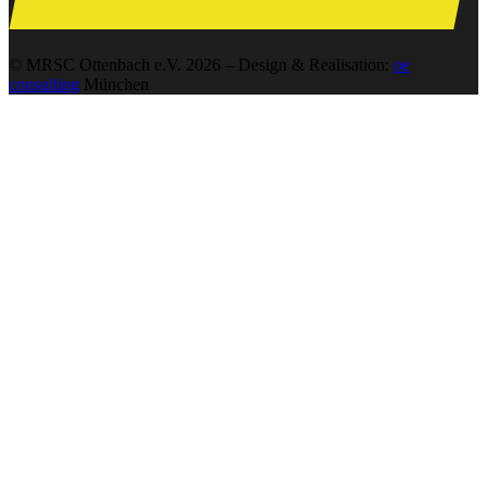
© MRSC Ottenbach e.V. 2026 – Design & Realisation:
oe
consulting
München