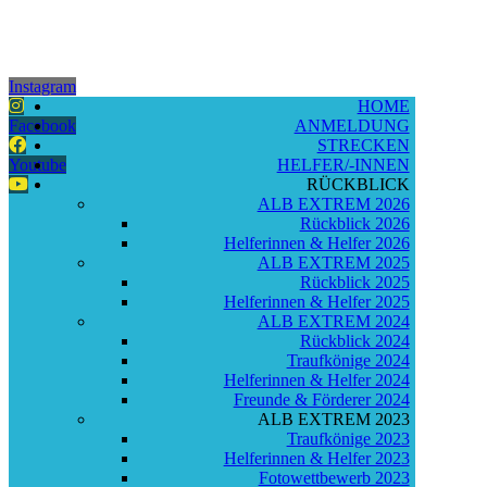
Instagram
HOME
Facebook
ANMELDUNG
STRECKEN
Youtube
HELFER/-INNEN
RÜCKBLICK
ALB EXTREM 2026
Rückblick 2026
Helferinnen & Helfer 2026
ALB EXTREM 2025
Rückblick 2025
Helferinnen & Helfer 2025
ALB EXTREM 2024
Rückblick 2024
Traufkönige 2024
Helferinnen & Helfer 2024
Freunde & Förderer 2024
ALB EXTREM 2023
Traufkönige 2023
Helferinnen & Helfer 2023
Fotowettbewerb 2023