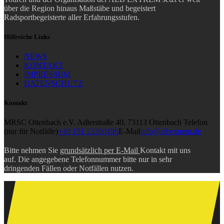
über die Region hinaus Maßstäbe und begeistert
Radsportbegeisterte aller Erfahrungsstufen.
Hilfreiche Links
NEWS
KONTAKT
IMPRESSUM
DATENSCHUTZ
Kontakt
MRSC Ottenbach e.V.
Adlerstraße 40, 73113 Ottenbach
Telefon
(nur für Notfälle)
+49 151 23300496
E-Mail
info@albextrem.de
Bitte nehmen Sie
grundsätzlich per E-Mail
Kontakt mit uns
auf. Die angegebene Telefonnummer bitte nur in sehr
dringenden Fällen oder Notfällen nutzen.