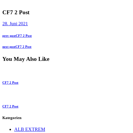
CF7 2 Post
28. Juni 2021
Beitragsnavigation
Previous
prev post
CF7 2 Post
post:
Next
next post
CF7 2 Post
post:
You May Also Like
CF7 2 Post
CF7 2 Post
Kategorien
ALB EXTREM