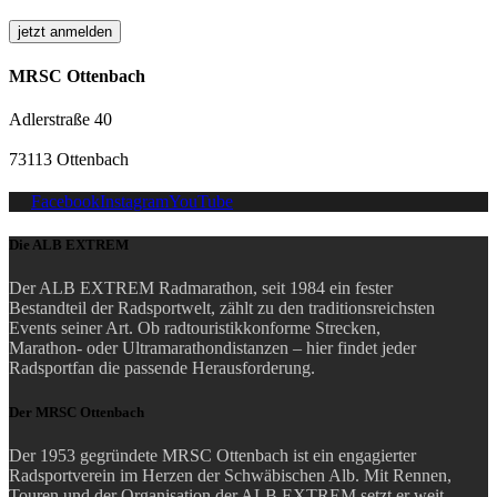
MRSC Ottenbach
Adlerstraße 40
73113 Ottenbach
Facebook
Instagram
YouTube
Die ALB EXTREM
Der ALB EXTREM Radmarathon, seit 1984 ein fester
Bestandteil der Radsportwelt, zählt zu den traditionsreichsten
Events seiner Art.
Ob radtouristikkonforme Strecken,
Marathon- oder Ultramarathondistanzen – hier findet jeder
Radsportfan die passende Herausforderung.
Der MRSC Ottenbach
Der 1953 gegründete MRSC Ottenbach ist ein engagierter
Radsportverein im Herzen der Schwäbischen Alb. Mit Rennen,
Touren und der Organisation der ALB EXTREM setzt er weit