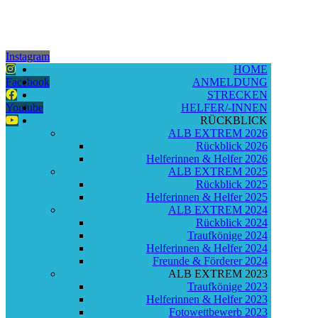
Instagram
HOME
Facebook
ANMELDUNG
STRECKEN
Youtube
HELFER/-INNEN
RÜCKBLICK
ALB EXTREM 2026
Rückblick 2026
Helferinnen & Helfer 2026
ALB EXTREM 2025
Rückblick 2025
Helferinnen & Helfer 2025
ALB EXTREM 2024
Rückblick 2024
Traufkönige 2024
Helferinnen & Helfer 2024
Freunde & Förderer 2024
ALB EXTREM 2023
Traufkönige 2023
Helferinnen & Helfer 2023
Fotowettbewerb 2023