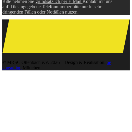
Bitte nehmen Sie
grundsätzlich per E-Mail
Kontakt mit uns
auf. Die angegebene Telefonnummer bitte nur in sehr
dringenden Fällen oder Notfällen nutzen.
© MRSC Ottenbach e.V. 2026 – Design & Realisation:
oe
consulting
München