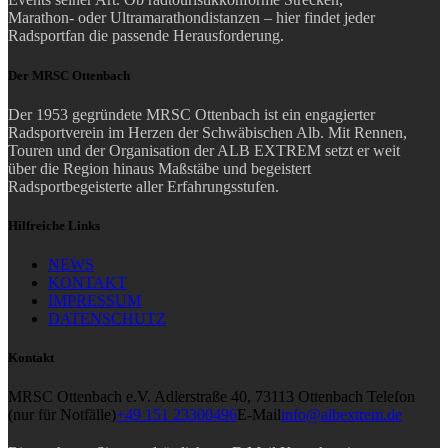
Marathon- oder Ultramarathondistanzen – hier findet jeder
Radsportfan die passende Herausforderung.
Der MRSC Ottenbach
Der 1953 gegründete MRSC Ottenbach ist ein engagierter
Radsportverein im Herzen der Schwäbischen Alb. Mit Rennen,
Touren und der Organisation der ALB EXTREM setzt er weit
über die Region hinaus Maßstäbe und begeistert
Radsportbegeisterte aller Erfahrungsstufen.
Hilfreiche Links
NEWS
KONTAKT
IMPRESSUM
DATENSCHUTZ
Kontakt
MRSC Ottenbach e.V.
Adlerstraße 40, 73113 Ottenbach
Telefon
(nur für Notfälle)
+49 151 23300496
E-Mail
info@albextrem.de